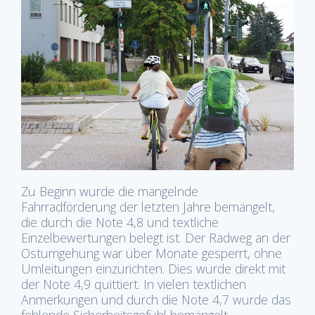
Zu Beginn wurde die mangelnde
Fahrradförderung der letzten Jahre bemängelt,
die durch die Note 4,8 und textliche
Einzelbewertungen belegt ist. Der Radweg an der
Ostumgehung war über Monate gesperrt, ohne
Umleitungen einzurichten. Dies wurde direkt mit
der Note 4,9 quittiert. In vielen textlichen
Anmerkungen und durch die Note 4,7 wurde das
fehlende Sicherheitsgefühl bemängelt.