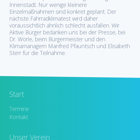
Innenstadt. Nur wenige kleinere
Einzelmaßnahmen sind konkret geplant. Der
nächste Fahrradklimatest wird daher
voraussichtlich ähnlich schlecht ausfallen. Wir
Aktive Bürger bedanken uns bei der Presse, bei
Dr. Wörle, beim Bürgermeister und den
Klimamanagern Manfred Pfauntsch und Elisabeth
Sterr für die Teilnahme.
Start
Termine
Kontakt
Unser Verein