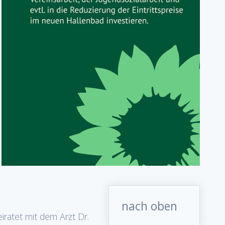
nach oben
eiratet mit dem Arzt Dr.