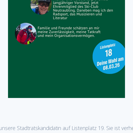
 unsere Stadtratskandidatin auf Listenplatz 19. Sie ist verh