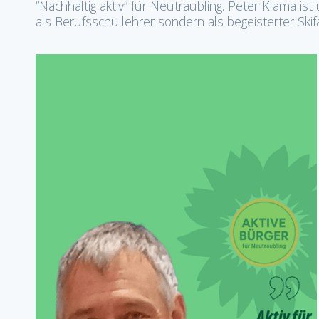
“Nachhaltig aktiv” für Neutraubling. Peter Klama ist
als Berufsschullehrer sondern als begeisterter Skif