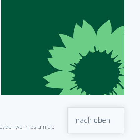
nach oben
ll dabei, wenn es um die