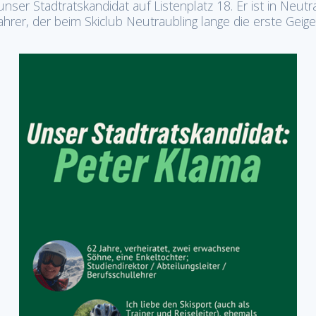
 unser Stadtratskandidat auf Listenplatz 18. Er ist in Neu
ahrer, der beim Skiclub Neutraubling lange die erste Geige