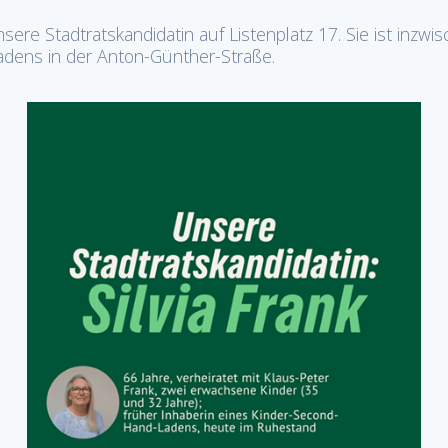
t unsere Stadtratskandidatin auf Listenplatz 17. Sie ist inz
adens in der Anton-Günther-Straße.