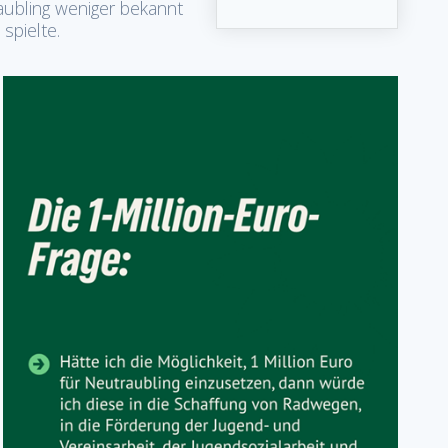
traubling weniger bekannt
 spielte.