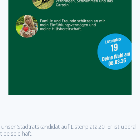
st unser Stadtratskandidat auf Listenplatz 20. Er ist übera
 beispielhaft.