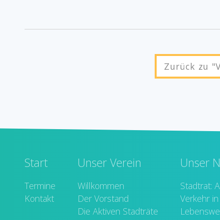
Zurück zu "V
Start
Unser Verein
Termine
Willkommen
Kontakt
Der Vorstand
Die Aktiven Stadträte