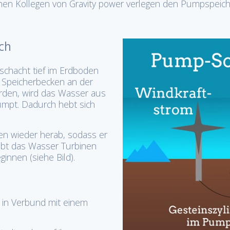
schen Kollegen von Gravity power verlegen den Pumpspeic
ich
schacht tief im Erdboden
m Speicherbecken an der
erden, wird das Wasser aus
umpt. Dadurch hebt sich
en wieder herab, sodass er
eibt das Wasser Turbinen
innen (siehe Bild).
en in Verbund mit einem