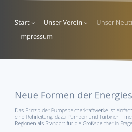
Start
Unser Verein
Unser Neut
Impressum
Neue Formen der Energies
Das Prinzip der Pumpspeicherkraftwerke ist einfa
eine Rohrleitung, dazu Pumpen und Turbinen - mehr
Regionen als Standort für die Großspeicher in Frage