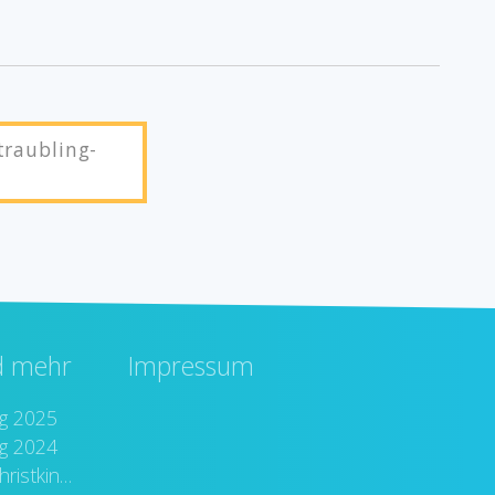
traubling-
d mehr
Impressum
ug 2025
ug 2024
Bilder vom Christkindlmarkt