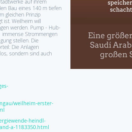
Stadtwerke auf ihrem
den Bau eines 140 m tiefen
 gleichen Prinzip
ist. Weilheim will
rungen werden. Pump - Hub-
e - immense Strommengen
gung stellen. Die
teil: Die Anlagen
los, sondern sind auch
ges-
ngau/weilheim-erster-
ml
ergiewende-heindl-
land-a-1183350.html