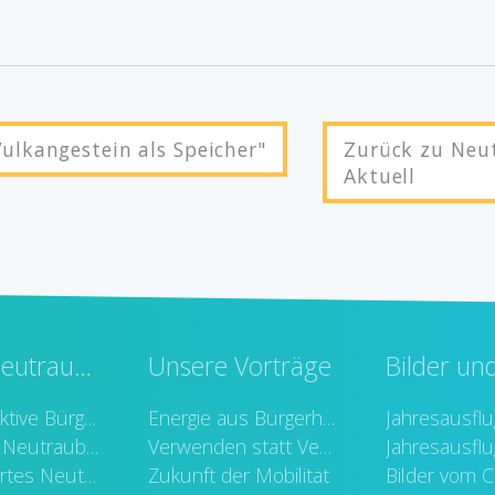
ulkangestein als Speicher"
Zurück zu Neu
Aktuell
Unser Neutraubling
Unsere Vorträge
Bilder un
Stadtrat: Aktive Bürger / Grüne
Energie aus Bürgerhand
Jahresausfl
Verkehr in Neutraubling
Verwenden statt Verschwenden
Jahresausfl
Lebenswertes Neutraubling
Zukunft der Mobilität