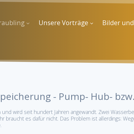
raubling
Unsere Vorträge
Bilder un
peicherung - Pump- Hub- bzw.
ch und wird seit hundert Jahren angewandt. Zwei Wasserb
 braucht es dafür nicht. Das Problem ist allerdings: We
.