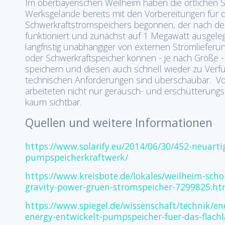
Im oberbayerischen Weilheim haben die örtlichen 
Werksgelände bereits mit den Vorbereitungen für 
Schwerkraftstromspeichers begonnen, der nach dem
funktioniert und zunächst auf 1 Megawatt ausgelegt 
langfristig unabhängiger von externen Stromliefe
oder Schwerkraftspeicher können - je nach Größ
speichern und diesen auch schnell wieder zu Verfü
technischen Anforderungen sind überschaubar. Vor
arbeiteten nicht nur geräusch- und erschütterungs
kaum sichtbar.
Quellen und weitere Informationen
https://www.solarify.eu/2014/06/30/452-neuarti
pumpspeicherkraftwerk/
https://www.kreisbote.de/lokales/weilheim-scho
gravity-power-gruen-stromspeicher-7299825.ht
https://www.spiegel.de/wissenschaft/technik/en
energy-entwickelt-pumpspeicher-fuer-das-flach